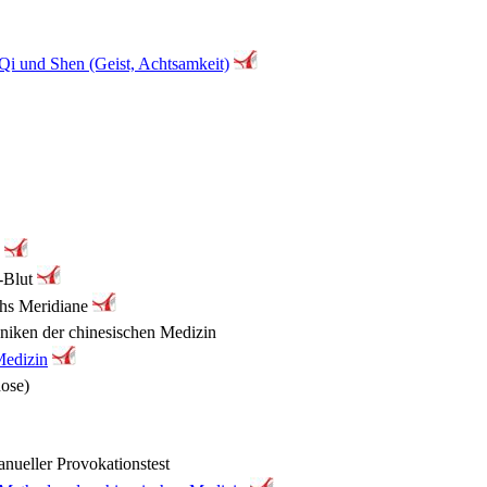
 Qi und Shen (Geist, Achtsamkeit)
)
-Blut
chs Meridiane
hniken der chinesischen Medizin
Medizin
nose)
nueller Provokationstest