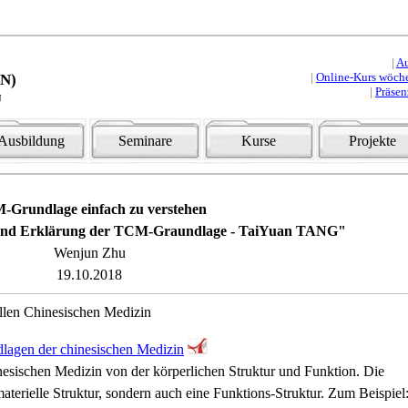
|
A
|
Online-Kurs wöche
HN)
|
Präse
u
Ausbildung
Seminare
Kurse
Projekte
Grundlage einfach zu verstehen
 und Erklärung der TCM-Graundlage - TaiYuan TANG"
Wenjun Zhu
19.10.2018
ellen Chinesischen Medizin
lagen der chinesischen Medizin
esischen Medizin von der körperlichen Struktur und Funktion. Die
materielle Struktur, sondern auch eine Funktions-Struktur. Zum Beispiel