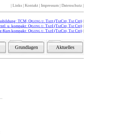
|
Links
|
Kontakt
|
Impressum
|
Datenschutz
|
usbildung: TCM,
Qigong u. Taiji (TaiChi, Tai Chi)
|
ntl. u. kompakt:
Qigong u. TaijI (TaiChi, Tai Chi)
|
nz-Kurs kompakt:
Qigong u. TaijI (TaiChi, Tai Chi)
|
Grundlagen
Aktuelles
: