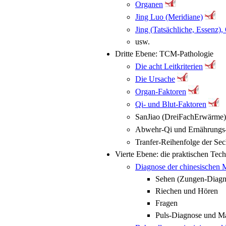
Organen
Jing Luo (Meridiane)
Jing (Tatsächliche, Essenz),
usw.
Dritte Ebene: TCM-Pathologie
Die acht Leitkriterien
Die Ursache
Organ-Faktoren
Qi- und Blut-Faktoren
SanJiao (DreiFachErwärme
Abwehr-Qi und Ernährungs
Tranfer-Reihenfolge der Se
Vierte Ebene: die praktischen Tec
Diagnose der chinesischen 
Sehen (Zungen-Diag
Riechen und Hören
Fragen
Puls-Diagnose und Ma