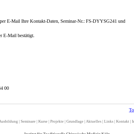
 per E-Mail Ihre Kontakt-Daten, Seminar-Nr.: FS-DYYSG241 und
 E-Mail bestätigt.
4 00
To
Ausbildung
|
Seminare
|
Kurse
|
Projekte
|
Grundlage
|
Aktuelles
|
Links
|
Kontakt
|
I
Institut für Traditionelle Chinesische Medizin Köln