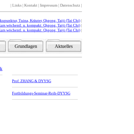
|
Links
|
Kontakt
|
Impressum
|
Datenschutz
|
punktur, Tuina, Kräuter, Qigong, Taiji (Tai Chi)
|
urs wöchentl. u. kompakt: Qigong, Taiji (Tai Chi)
|
urs wöchentl. u. kompakt: Qigong, Taiji (Tai Chi)
|
Grundlagen
Aktuelles
ck
Prof. ZHANG & DYYSG
Fortbildungs-Seminar-Reih-DYYSG