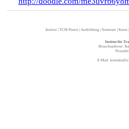
http://doodle.com/me3uvrb6y8
Institut
|
TCM-Praxis
|
Ausbildung
|
Seminare
|
Kurse
Institut für T
Besuchsadresse: Kal
Postadre
E-Mail:
kontakt@tcm