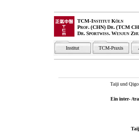
TCM-Institut Köln
Prof. (CHN) Dr. (TCM C
Dr. Sportwiss. Wenjun Zh
Institut
TCM-Praxis
Taiji und Qig
Ein inter- /t
Tai