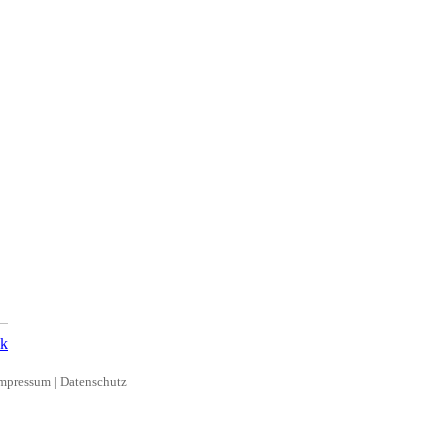
ck
mpressum
|
Datenschutz