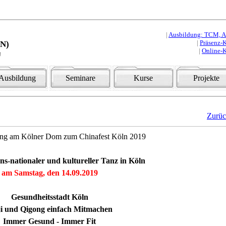
|
Ausbildung: TCM, Aku
|
Präsenz-K
HN)
|
Online-K
u
Ausbildung
Seminare
Kurse
Projekte
Zurü
ong am Kölner Dom zum Chinafest Köln 2019
rans-nationaler und kultureller Tanz in Köln
am Samstag, den 14.09.2019
Gesundheitsstadt Köln
ji und Qigong einfach Mitmachen
Immer Gesund - Immer Fit