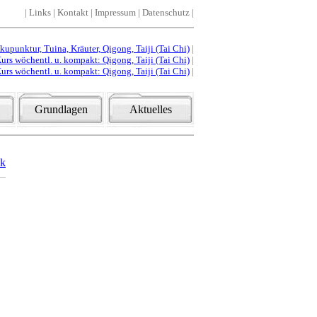
|
Links
|
Kontakt
|
Impressum
|
Datenschutz
|
punktur, Tuina, Kräuter, Qigong, Taiji (Tai Chi)
|
urs wöchentl. u. kompakt: Qigong, Taiji (Tai Chi)
|
urs wöchentl. u. kompakt: Qigong, Taiji (Tai Chi)
|
Grundlagen
Aktuelles
ck