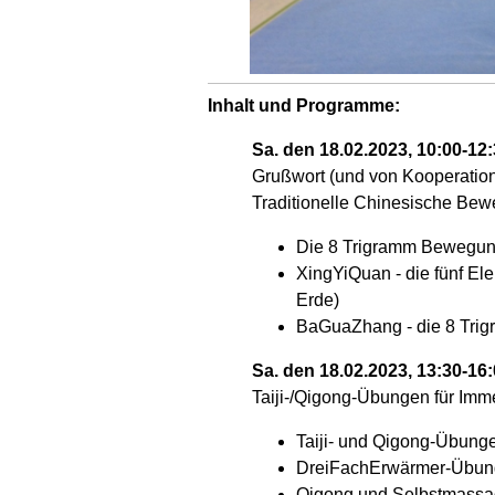
Inhalt und Programme:
Sa. den 18.02.2023, 10:00-12
Grußwort (und von Kooperation
Traditionelle Chinesische Bew
Die 8 Trigramm Bewegun
XingYiQuan - die fünf E
Erde)
BaGuaZhang - die
8 Trig
Sa. den 18.02.2023, 13:30-16
Taiji-/Qigong-Übungen für Im
Taiji- und Qigong-Übung
DreiFachErwärmer-Übung
Qigong und Selbstmassage