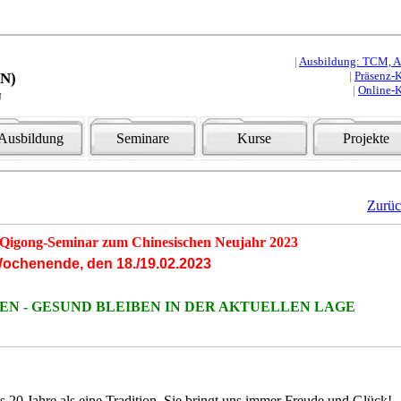
|
Ausbildung: TCM, Aku
|
Präsenz-K
HN)
|
Online-K
u
Ausbildung
Seminare
Kurse
Projekte
Zurü
nd Qigong-Seminar zum Chinesischen Neujahr 2023
ochenende, den 18./19.02.2023
N - GESUND BLEIBEN IN DER AKTUELLEN LAGE
ls 20 Jahre als eine Tradition. Sie bringt uns immer Freude und Glück!