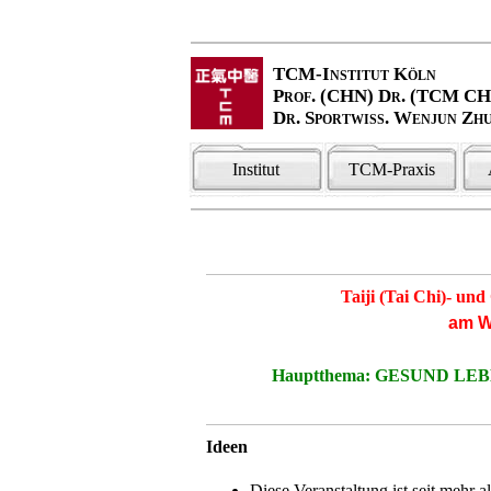
TCM-Institut Köln
Prof. (CHN) Dr. (TCM C
Dr. Sportwiss. Wenjun Zh
Institut
TCM-Praxis
Taiji (Tai Chi)- u
am W
Hauptthema:
GESUND LEBE
Ideen
Diese Veranstaltung ist seit mehr a