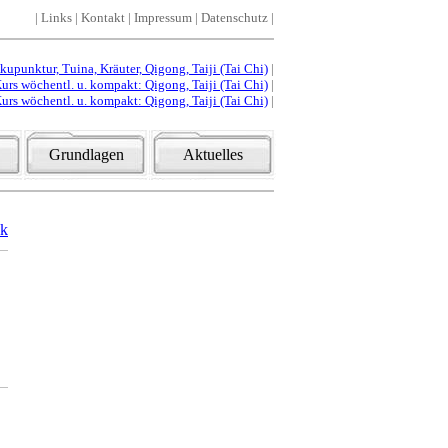
|
Links
|
Kontakt
|
Impressum
|
Datenschutz
|
punktur, Tuina, Kräuter, Qigong, Taiji (Tai Chi)
|
urs wöchentl. u. kompakt: Qigong, Taiji (Tai Chi)
|
urs wöchentl. u. kompakt: Qigong, Taiji (Tai Chi)
|
Grundlagen
Aktuelles
ck