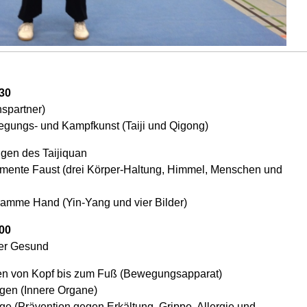
:30
spartner)
egungs- und Kampfkunst (Taiji und Qigong)
gen des Taijiquan
lemente Faust
(drei Körper-Haltung, Himmel, Menschen und
ramme Hand (Yin-Yang und vier Bilder)
:00
mer Gesund
en von Kopf bis zum Fuß (Bewegungsapparat)
en (Innere Organe)
 (Prävention gegen Erkältung, Grippe, Allergie und