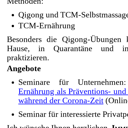
Methoden:
Qigong und TCM-Selbstmassag
TCM-Ernährung
Besonders die Qigong-Übungen 
Hause, in Quarantäne und im
praktizieren.
Angebote
Seminare für Unternehme
Ernährung als Präventions- u
während der Corona-Zeit
(Onli
Seminar für interessierte Privat
Ich wünsche Ihnen herzlichen,
Imme